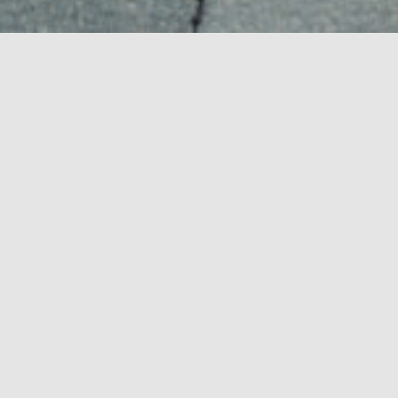
Mon coaching ce n’est pas d’éviter les obstacles,
c’est donner à chacun les moyens de les
surmonter
Le coaching vous accompagne
dans la réalisation de vos
objectifs personnels ou
professionnels.
Le coaching vous aide à définir précisément vos buts et