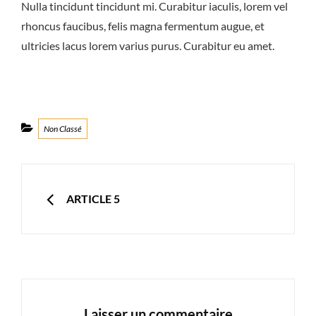
Nulla tincidunt tincidunt mi. Curabitur iaculis, lorem vel
rhoncus faucibus, felis magna fermentum augue, et
ultricies lacus lorem varius purus. Curabitur eu amet.
Categories
Non Classé
Navigation
de
PREVIOUS
ARTICLE 5
l’article
Laisser un commentaire